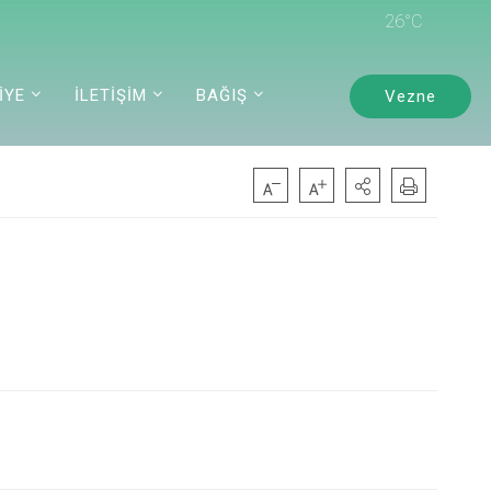
26°C
İYE
İLETİŞİM
BAĞIŞ
Vezne