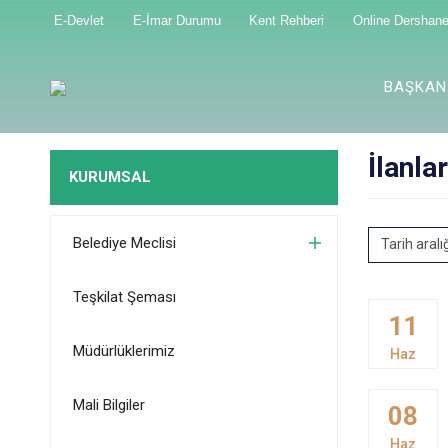
E-Devlet
E-İmar Durumu
Kent Rehberi
Online Dershan
BAŞKAN
İlanla
KURUMSAL
Belediye Meclisi
Tarih aralı
Teşkilat Şeması
11
Müdürlüklerimiz
Haz
Mali Bilgiler
08
Haz