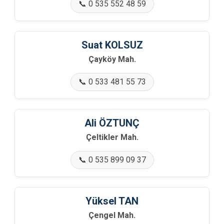
🏢 Poydular Mah.
📞 0 535 552 48 59
🏢 Sabırlar Mah.
Suat KOLSUZ
🏢 Safibey Mah.
Çayköy Mah.
🏢 Saraçlı Mah.
📞 0 533 481 55 73
🏢 Sarıgazi Mah.
Ali ÖZTUNÇ
🏢 Sekiharman Mah.
Çeltikler Mah.
🏢 Setçe Mah.
📞 0 535 899 09 37
🏢 Suçatı Mah.
🏢 Sütalan Mah.
Yüksel TAN
Çengel Mah.
🏢 Şehren Mah.