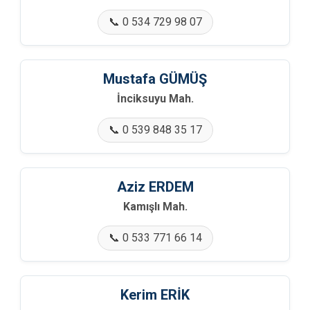
📞 0 534 729 98 07
Mustafa GÜMÜŞ
İnciksuyu Mah.
📞 0 539 848 35 17
Aziz ERDEM
Kamışlı Mah.
📞 0 533 771 66 14
Kerim ERİK