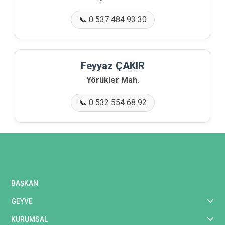
📞 0 537 484 93 30
Feyyaz ÇAKIR
Yörükler Mah.
📞 0 532 554 68 92
BAŞKAN
GEYVE
KURUMSAL