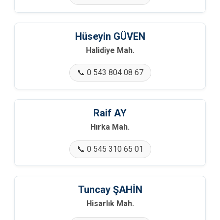
Hüseyin GÜVEN
Halidiye Mah.
📞 0 543 804 08 67
Raif AY
Hırka Mah.
📞 0 545 310 65 01
Tuncay ŞAHİN
Hisarlık Mah.