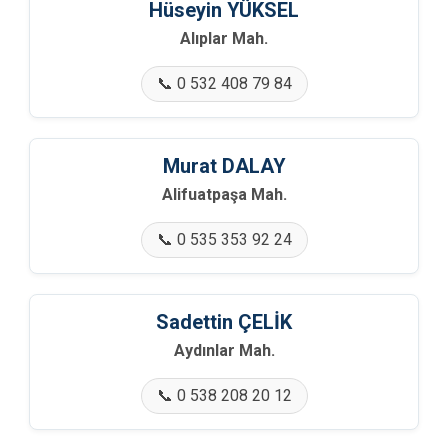
Hüseyin YÜKSEL
🏢 Demirler Mah.
Alıplar Mah.
🏢 Dereköy Mah.
📞 0 532 408 79 84
🏢 Doğancıl Mah.
Murat DALAY
🏢 Doğançay Mah.
Alifuatpaşa Mah.
🏢 Doğantepe Mah.
📞 0 535 353 92 24
🏢 Düzakçaşehir Mah.
Sadettin ÇELİK
🏢 Epçeler Mah.
Aydınlar Mah.
🏢 Esenköy Mah.
📞 0 538 208 20 12
🏢 Eşme Mah.