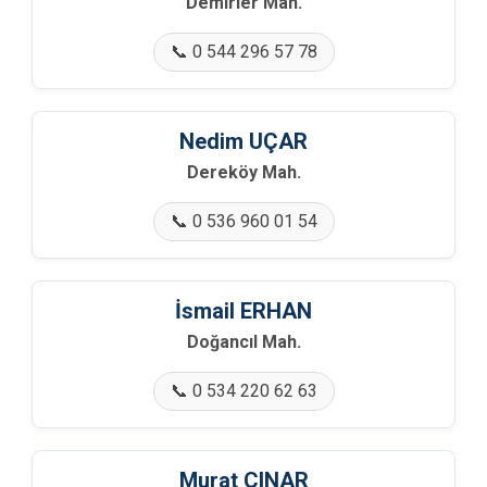
Demirler Mah.
📞 0 544 296 57 78
Nedim UÇAR
Dereköy Mah.
📞 0 536 960 01 54
İsmail ERHAN
Doğancıl Mah.
📞 0 534 220 62 63
Murat ÇINAR