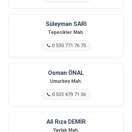
Süleyman SARI
Tepecikler Mah.
📞 0 530 771 76 75
Osman ÖNAL
Umurbey Mah.
📞 0 533 479 71 36
Ali Rıza DEMİR
Yaylak Mah.