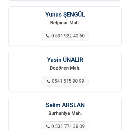
🏢 Ilıcaköy Mah.
Yunus ŞENGÜL
🏢 İhsaniye Mah.
Belpınar Mah.
🏢 İlimbey Mah.
📞 0 531 922 40 60
🏢 İnciksuyu Mah.
Yasin ÜNALIR
🏢 Kamışlı Mah.
Bozören Mah.
🏢 Karacaören Mah.
📞 0541 515 90 99
🏢 Karaçam Mah.
🏢 Kızılkaya Mah.
Selim ARSLAN
Burhaniye Mah.
🏢 Koru Mah.
📞 0 533 771 38 09