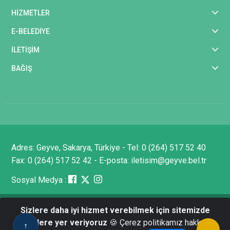
HİZMETLER
E-BELEDİYE
İLETİŞİM
BAĞIŞ
Adres: Geyve, Sakarya, Türkiye - Tel: 0 (264) 517 52 40
Fax: 0 (264) 517 52 42 - E-posta: iletisim@geyve.bel.tr
Sosyal Medya :
Sizlere daha iyi hizmet verebilmek için sitemizde
Tüm Hakları Saklıdır © 2025 Geyve Belediyesi - Bilgi
çerezlere yer veriyoruz
🍪 Çerez politikamız hakkında
↑
İşlem Müdürlüğü