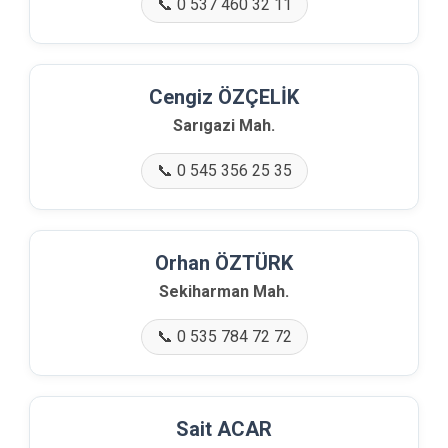
📞 0 537 460 32 11
Cengiz ÖZÇELİK
Sarıgazi Mah.
📞 0 545 356 25 35
Orhan ÖZTÜRK
Sekiharman Mah.
📞 0 535 784 72 72
Sait ACAR