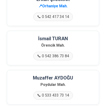
📍Orhaniye Mah.
📞 0 542 417 34 14
İsmail TURAN
Örencik Mah.
📞 0 542 386 73 84
Muzaffer AYDOĞU
Poydular Mah.
📞 0 533 433 73 14