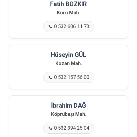
Fatih BOZKIR
Koru Mah.
📞 0 532 606 11 73
Hüseyin GÜL
Kozan Mah.
📞 0 532 157 56 00
İbrahim DAĞ
Köprübaşı Mah.
📞 0 532 394 25 04