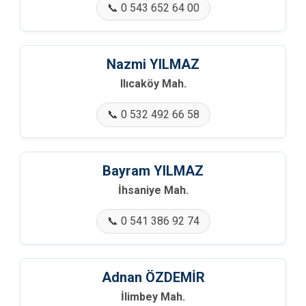
📞 0 543 652 64 00
Nazmi YILMAZ
Ilıcaköy Mah.
📞 0 532 492 66 58
Bayram YILMAZ
İhsaniye Mah.
📞 0 541 386 92 74
Adnan ÖZDEMİR
İlimbey Mah.