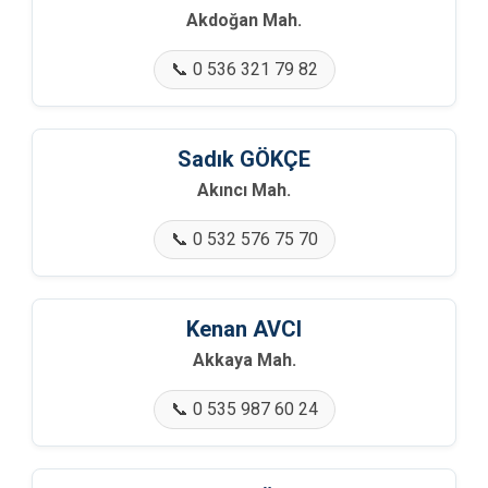
Akdoğan Mah.
🏢 Burhaniye Mah.
📞 0 536 321 79 82
🏢 Camikebir Mah.
🏢 Ceceler Mah.
Sadık GÖKÇE
Akıncı Mah.
🏢 Çamlık Mah.
📞 0 532 576 75 70
🏢 Çayköy Mah.
🏢 Çeltikler Mah.
Kenan AVCI
🏢 Çengel Mah.
Akkaya Mah.
📞 0 535 987 60 24
🏢 Çine Mah.
🏢 Çukurköy Mah.