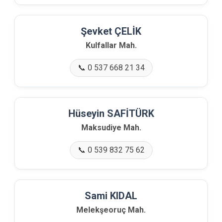
Şevket ÇELİK
Kulfallar Mah.
📞 0 537 668 21 34
Hüseyin SAFİTÜRK
Maksudiye Mah.
📞 0 539 832 75 62
Sami KIDAL
Melekşeoruç Mah.