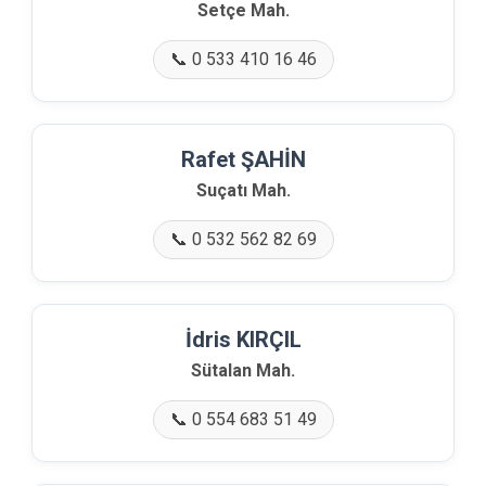
Setçe Mah.
📞 0 533 410 16 46
Rafet ŞAHİN
Suçatı Mah.
📞 0 532 562 82 69
İdris KIRÇIL
Sütalan Mah.
📞 0 554 683 51 49