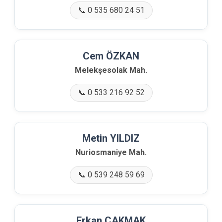
📞 0 535 680 24 51
Cem ÖZKAN
Melekşesolak Mah.
📞 0 533 216 92 52
Metin YILDIZ
Nuriosmaniye Mah.
📞 0 539 248 59 69
Erkan ÇAKMAK