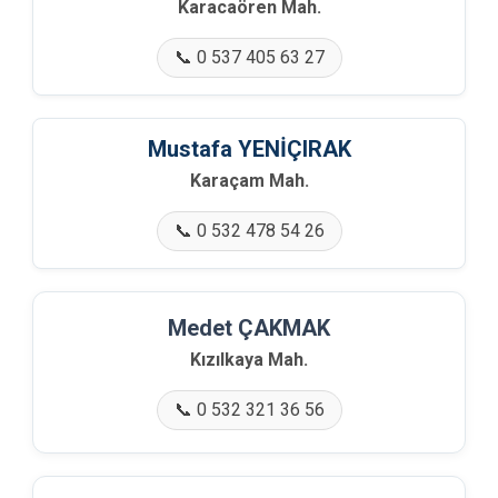
Karacaören Mah.
📞 0 537 405 63 27
Mustafa YENİÇIRAK
Karaçam Mah.
📞 0 532 478 54 26
Medet ÇAKMAK
Kızılkaya Mah.
📞 0 532 321 36 56