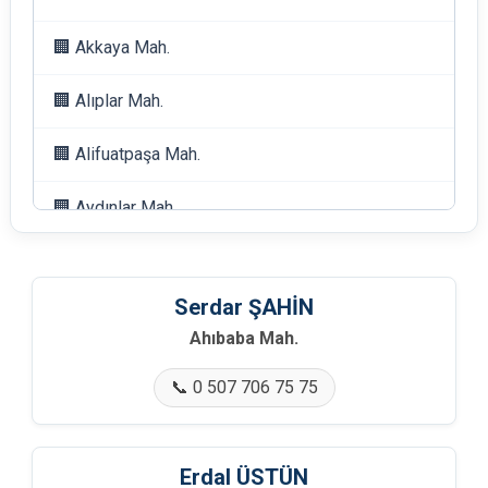
🏢 Akkaya Mah.
🏢 Alıplar Mah.
🏢 Alifuatpaşa Mah.
🏢 Aydınlar Mah.
🏢 Bağcaz Mah.
Serdar ŞAHİN
🏢 Bağlarbaşı Mah.
Ahıbaba Mah.
🏢 Bayat Mah.
📞 0 507 706 75 75
🏢 Belpınar Mah.
🏢 Bozören Mah.
Erdal ÜSTÜN