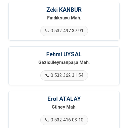
Zeki KANBUR
Fındıksuyu Mah.
📞 0 532 497 37 91
Fehmi UYSAL
Gazisüleymanpaşa Mah.
📞 0 532 362 31 54
Erol ATALAY
Güney Mah.
📞 0 532 416 03 10