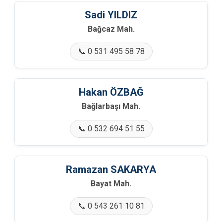
🏢 Fındıksuyu Mah.
Sadi YILDIZ
Bağcaz Mah.
🏢 Gazisüleymanpaşa Mah.
📞 0 531 495 58 78
🏢 Güney Mah.
🏢 Günhoşlar Mah.
Hakan ÖZBAĞ
Bağlarbaşı Mah.
🏢 Hacılar Mah.
📞 0 532 694 51 55
🏢 Hacıosmanlar Mah.
🏢 Halidiye Mah.
Ramazan SAKARYA
🏢 Hırka Mah.
Bayat Mah.
🏢 Hisarlık Mah.
📞 0 543 261 10 81