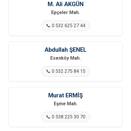
M. Ali AKGÜN
Epçeler Mah.
📞 0 532 625 27 44
Abdullah ŞENEL
Esenköy Mah.
📞 0 532 275 84 15
Murat ERMİŞ
Eşme Mah.
📞 0 538 225 30 70