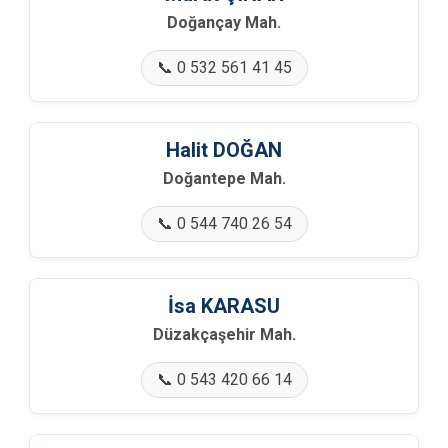
Doğançay Mah.
📞 0 532 561 41 45
Halit DOĞAN
Doğantepe Mah.
📞 0 544 740 26 54
İsa KARASU
Düzakçaşehir Mah.
📞 0 543 420 66 14