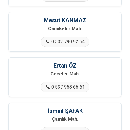
🏢 Kozan Mah.
🏢 Köprübaşı Mah.
Mesut KANMAZ
Camikebir Mah.
🏢 Kulfallar Mah.
📞 0 532 790 92 54
🏢 Maksudiye Mah.
🏢 Melekşeoruç Mah.
Ertan ÖZ
🏢 Melekşesolak Mah.
Ceceler Mah.
📞 0 537 958 66 61
🏢 Nuriosmaniye Mah.
🏢 Orhaniye Mah.
İsmail ŞAFAK
🏢 Örencik Mah.
Çamlık Mah.