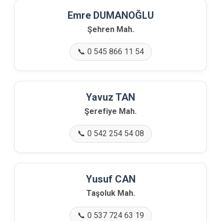
Emre DUMANOĞLU
Şehren Mah.
📞 0 545 866 11 54
Yavuz TAN
Şerefiye Mah.
📞 0 542 254 54 08
Yusuf CAN
Taşoluk Mah.
📞 0 537 724 63 19