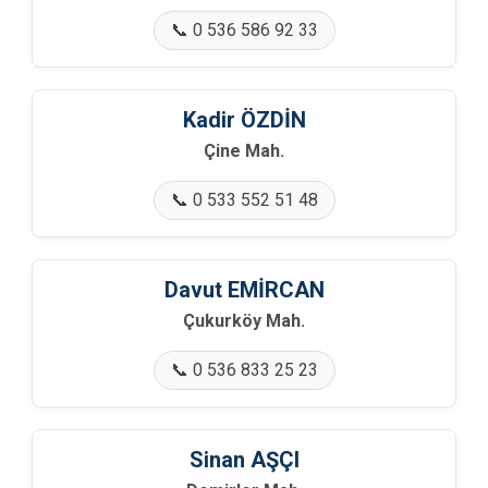
📞 0 536 586 92 33
🏢 Şerefiye Mah.
🏢 Taşoluk Mah.
Kadir ÖZDİN
Çine Mah.
🏢 Tepecikler Mah.
📞 0 533 552 51 48
🏢 Umurbey Mah.
🏢 Yaylak Mah.
Davut EMİRCAN
🏢 Yörükler Mah.
Çukurköy Mah.
📞 0 536 833 25 23
Sinan AŞÇI