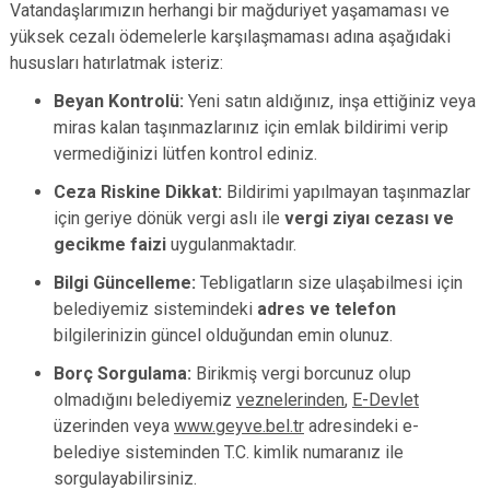
Vatandaşlarımızın herhangi bir mağduriyet yaşamaması ve
yüksek cezalı ödemelerle karşılaşmaması adına aşağıdaki
hususları hatırlatmak isteriz:
Beyan Kontrolü:
Yeni satın aldığınız, inşa ettiğiniz veya
miras kalan taşınmazlarınız için emlak bildirimi verip
vermediğinizi lütfen kontrol ediniz.
Ceza Riskine Dikkat:
Bildirimi yapılmayan taşınmazlar
için geriye dönük vergi aslı ile
vergi ziyaı cezası ve
gecikme faizi
uygulanmaktadır.
Bilgi Güncelleme:
Tebligatların size ulaşabilmesi için
belediyemiz sistemindeki
adres ve telefon
bilgilerinizin güncel olduğundan emin olunuz.
Borç Sorgulama:
Birikmiş vergi borcunuz olup
olmadığını belediyemiz
veznelerinden
,
E-Devlet
üzerinden veya
www.geyve.bel.tr
adresindeki e-
belediye sisteminden T.C. kimlik numaranız ile
sorgulayabilirsiniz.