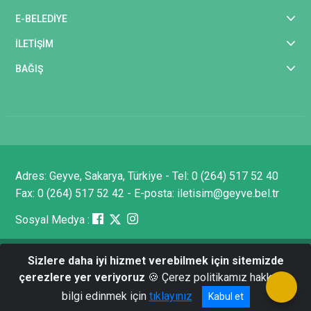
E-BELEDİYE
İLETİŞİM
BAĞIŞ
Adres: Geyve, Sakarya, Türkiye - Tel: 0 (264) 517 52 40
Fax: 0 (264) 517 52 42 - E-posta: iletisim@geyve.bel.tr
Sosyal Medya :
Sizlere daha iyi hizmet verebilmek için sitemizde
Tüm Hakları Saklıdır © 2025 Geyve Belediyesi - Bilgi
çerezlere yer veriyoruz
🍪 Çerez politikamız hakkında
İşlem Müdürlüğü
bilgi edinmek için
tıklayınız
Kabul et