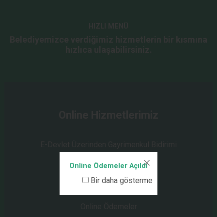
HIZLI MENÜ
Belediyemizce verdiğimiz hizmetlerin bir kısmına
hızlıca ulaşabilirsiniz.
Online Hizmetlerimiz
E-Devlet Üzerinden Gayrimenkul Bidirimi
Ücretsiz Online Dershane
Online Ödemeler Açıldı
Kent Rehberi
Bir daha gösterme
E-İmar Durumu
Online Ödemeler