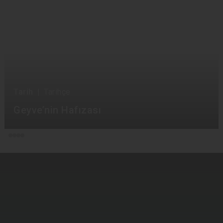
Tarih
|
Tarihçe
Geyve’nin Hafızası